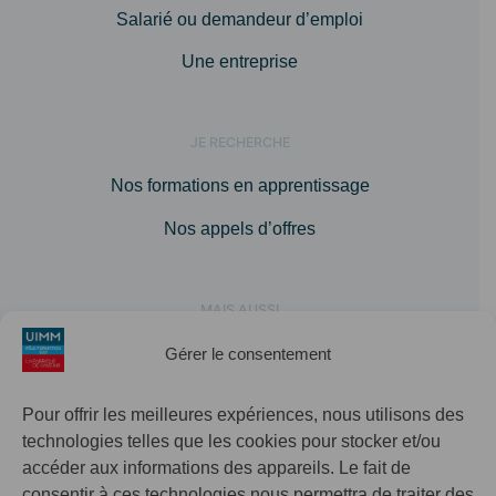
Salarié ou demandeur d’emploi
Une entreprise
JE RECHERCHE
Nos formations en apprentissage
Nos appels d’offres
MAIS AUSSI
A propos
Gérer le consentement
Agenda
Pour offrir les meilleures expériences, nous utilisons des
Contact
technologies telles que les cookies pour stocker et/ou
accéder aux informations des appareils. Le fait de
Pôle Formation UIMM SUD
consentir à ces technologies nous permettra de traiter des