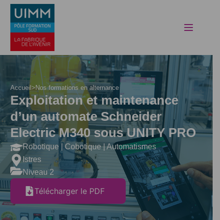
Skip
to
content
Accueil
>
Nos formations en alternance
Exploitation et maintenance
d’un automate Schneider
Electric M340 sous UNITY PRO
Robotique | Cobotique | Automatismes
Istres
Niveau 2
Télécharger le PDF