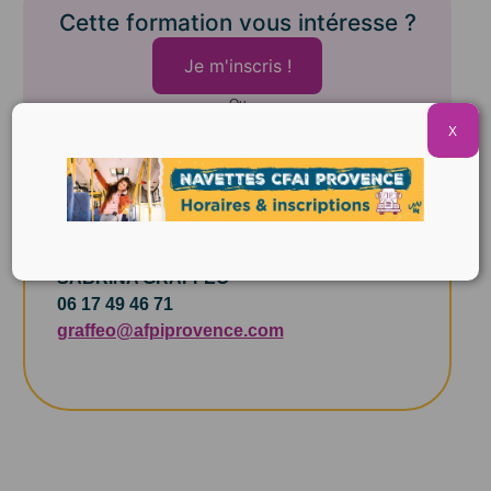
Cette formation vous intéresse ?
Je m'inscris !
Ou
Contactez un conseiller
X
Contact
SABRINA GRAFFEO
06 17 49 46 71
graffeo@afpiprovence.com