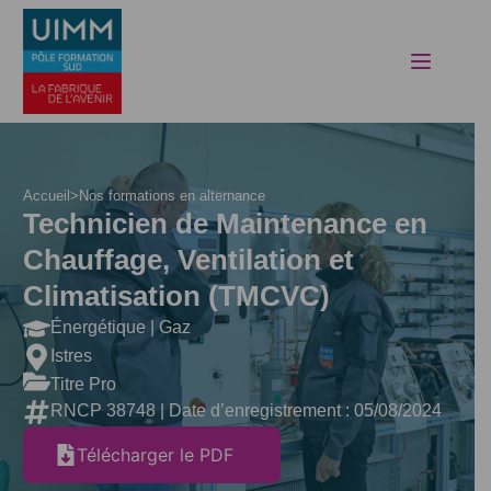
Skip
to
content
Accueil
>
Nos formations en alternance
Technicien de Maintenance en
Chauffage, Ventilation et
Climatisation (TMCVC)
Énergétique | Gaz
Istres
Titre Pro
RNCP 38748 | Date d’enregistrement : 05/08/2024
Télécharger le PDF