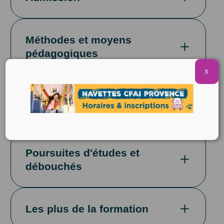
Méthodes et moyens
pédagogiques
X
Modalités d'évaluation et
d'examen
Poursuites d'études et
débouchés
Les plus de la formation